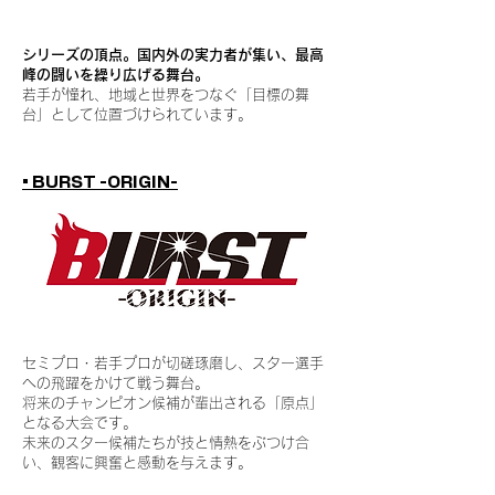
​
シリーズの頂点。国内外の実力者が集い、最高
峰の闘いを繰り広げる舞台。
若手が憧れ、地域と世界をつなぐ「目標の舞
台」として位置づけられています。
​​• BURST -ORIGIN-
セミプロ・若手プロが切磋琢磨し、スター選手
への飛躍をかけて戦う舞台。
将来のチャンピオン候補が輩出される「原点」
となる大会です。
未来のスター候補たちが技と情熱をぶつけ合
い、観客に興奮と感動を与えます。