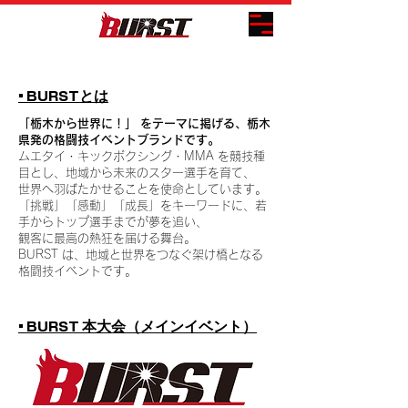
• BURSTとは
​「栃木から世界に！」 をテーマに掲げる、栃木
県発の格闘技イベントブランドです。
ムエタイ・キックボクシング・MMA を競技種
目とし、地域から未来のスター選手を育て、
世界へ羽ばたかせることを使命としています。
「挑戦」「感動」「成長」をキーワードに、若
手からトップ選手までが夢を追い、
観客に最高の熱狂を届ける舞台。
BURST は、地域と世界をつなぐ架け橋となる
格闘技イベントです。
• BURST 本大会（メインイベント）