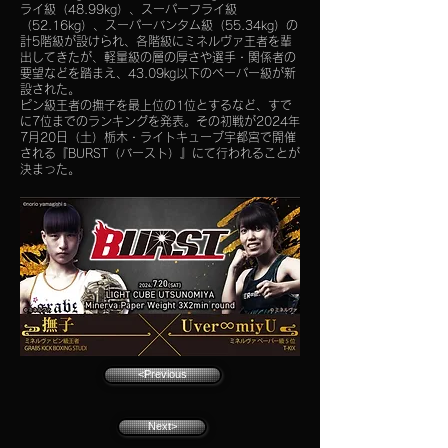
ライ級（48.99kg）、スーパーフライ級
（52.16kg）、スーパーバンタム級（55.34kg）の
計5階級が設けられ、各階級にミネルヴァ王者を輩
出してきたが、軽量級の層の厚さや選手・関係者の
要望などを踏まえ、43.09㎏以下のペーパー級が新
設された。
ピン級王者の撫子を最上位の1位とするなど、すで
に7位までのランキングを発表。その初戦が2024年
7月20日（土）栃木・ライトキューブ宇都宮で開催
される『BURST（バースト）』にて行われることが
決まった。
<Previous
Next>