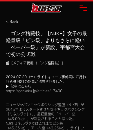
< Back
「ゴング格闘技」【NJKF】女子の最
軽量級「ピン級」よりもさらに軽い
「ペーパー級」が新設、宇都宮大会
で初の公式戦
📰【メディア掲載（ゴング格闘技）】
2024.07.20
（土）ライトキューブ宇都宮にて行わ
れるBURSTの記事が掲載されました。
▶︎ 記事はこちら
https://gonkaku.jp/articles/17400
ニュージャパンキックボクシング連盟（NJKF）が
2015年よりスタートさせた女子キックボクシング
『ミネルヴァ』に、最軽量級の「ペーパー級
（43.09kg）」が新設されることとなった。
NJKFミネルヴァではこれまでピン級
（45.36Kg）、アトム級（46.26Kg）、ライトフ